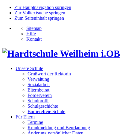
Zur Hauptnavigation springen
Zur Volltextsuche springen
Zum Seiteninhalt springen
Sitemap
Hilfe
Kontakt
Unsere Schule
Grußwort der Rektorin
Verwaltung
Sozialarbeit
Elternbeirat
Förderverein
Schulprofil
Schulgeschichte
Barrierefreie Schule
Für Eltern
Termine
Krankmeldung und Beurlaubung
Änderung persönlicher Daten