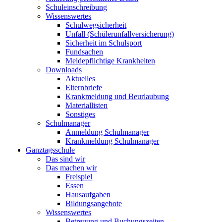
Schuleinschreibung
Wissenswertes
Schulwegsicherheit
Unfall (Schülerunfallversicherung)
Sicherheit im Schulsport
Fundsachen
Meldepflichtige Krankheiten
Downloads
Aktuelles
Elternbriefe
Krankmeldung und Beurlaubung
Materiallisten
Sonstiges
Schulmanager
Anmeldung Schulmanager
Krankmeldung Schulmanager
Ganztagsschule
Das sind wir
Das machen wir
Freispiel
Essen
Hausaufgaben
Bildungsangebote
Wissenswertes
Betreuung und Buchungszeiten